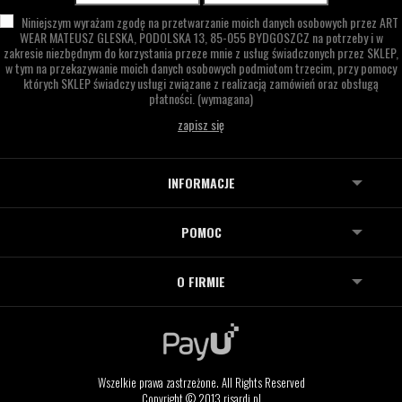
Niniejszym wyrażam zgodę na przetwarzanie moich danych osobowych przez
ART
WEAR MATEUSZ GLESKA,
PODOLSKA 13,
85-055 BYDGOSZCZ
na potrzeby i w
zakresie niezbędnym do korzystania przeze mnie z usług świadczonych przez SKLEP,
w tym na przekazywanie moich danych osobowych podmiotom trzecim, przy pomocy
których SKLEP świadczy usługi związane z realizacją zamówień oraz obsługą
płatności.
(wymagana)
INFORMACJE
POMOC
O FIRMIE
Wszelkie prawa zastrzeżone. All Rights Reserved
Copyright © 2013 risardi.pl