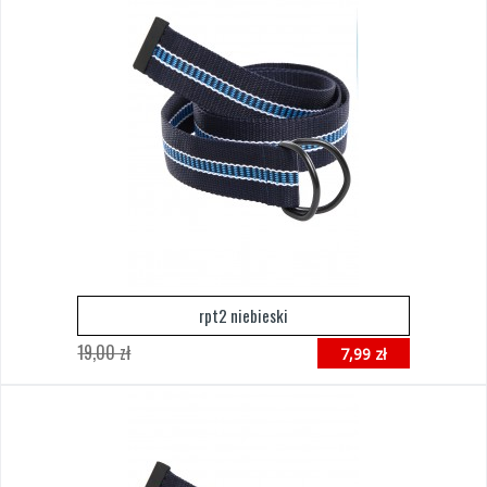
rpt2 niebieski
19,00 zł
7,99 zł