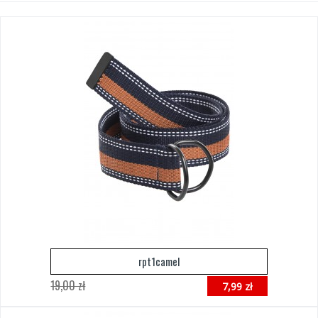
rpt1camel
19,00 zł
7,99 zł