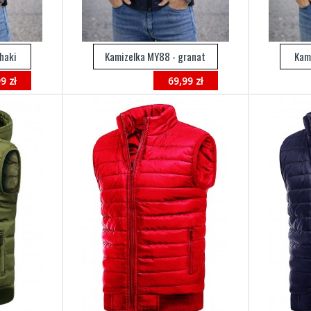
haki
Kamizelka MY88 - granat
Kam
9 zł
69,99 zł