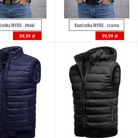
izelka MY88 - khaki
Kamizelka MY88 - czarna
69,99 zł
99,99 zł