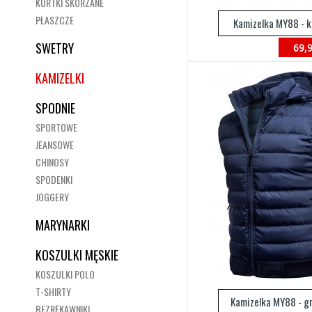
KURTKI SKÓRZANE
PŁASZCZE
Kamizelka MY88 - k
SWETRY
69,9
KAMIZELKI
SPODNIE
SPORTOWE
JEANSOWE
CHINOSY
SPODENKI
JOGGERY
MARYNARKI
KOSZULKI MĘSKIE
KOSZULKI POLO
T-SHIRTY
Kamizelka MY88 - g
BEZRĘKAWNIKI