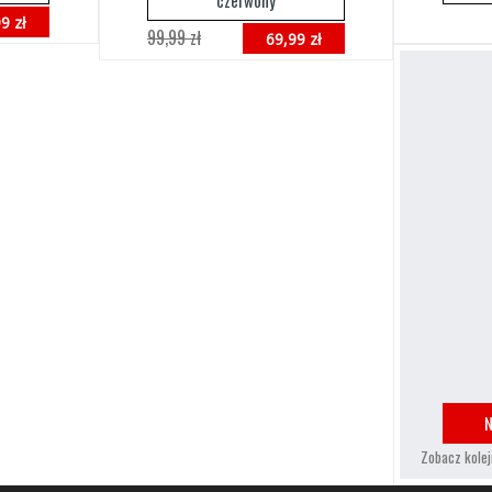
czerwony
9 zł
99,99 zł
69,99 zł
N
Zobacz kolej