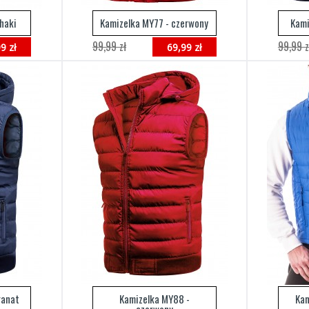
haki
Kamizelka MY77 - czerwony
Kami
99,99 zł
99,99 z
9 zł
69,99 zł
ranat
Kamizelka MY88 -
Kam