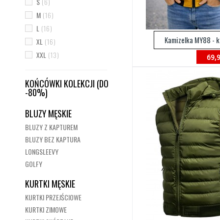
S
(6)
M
(16)
L
(16)
Kamizelka MY88 - k
XL
(16)
XXL
(13)
69,9
KOŃCÓWKI KOLEKCJI (DO
-80%)
BLUZY MĘSKIE
BLUZY Z KAPTUREM
BLUZY BEZ KAPTURA
LONGSLEEVY
GOLFY
KURTKI MĘSKIE
KURTKI PRZEJŚCIOWE
KURTKI ZIMOWE