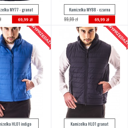
zelka MY77 - granat
Kamizelka MY88 - czarna
ł
99,99 zł
69,99 zł
69,99 zł
WYPRZEDAŻ!
WYPRZEDAŻ
izelka HL01 indigo
Kamizelka HL01 granat