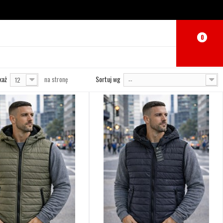
0
0
każ
Sortuj wg
na stronę
12
--