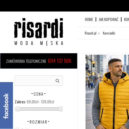
HOME
JAK KUPOWAĆ
KO
Risardi.pl
Kamizelki
604 137 506
ZAMÓWIENIA TELEFONICZNE
CENA
Zakres:
69,00zł - 120,00zł
ROZMIAR