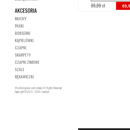
99,99 zł
69,9
AKCESORIA
MUCHY
PASKI
BOKSERKI
KĄPIELÓWKI
CZAPKI
SKARPETY
CZAPKI ZIMOWE
SZALE
RĘKAWICZKI
Wszelkie prawa zastrzeżone. All Rights Reserved
Copyright © 2013 - 2026 risardi.pl