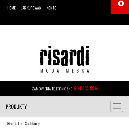
0
HOME
JAK KUPOWAĆ
KONTO
604 137 506
ZAMÓWIENIA TELEFONICZNE
PRODUKTY
Risardi.pl
Spadek ceny