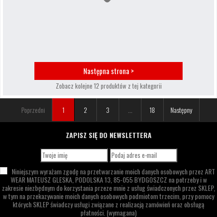
Następna strona >
Zobacz kolejne 12 produktów z tej kategorii
Poprzedni
1
2
3
...
18
Następny
ZAPISZ SIĘ DO NEWSLETTERA
Niniejszym wyrażam zgodę na przetwarzanie moich danych osobowych przez
ART
WEAR MATEUSZ GLESKA,
PODOLSKA 13,
85-055 BYDGOSZCZ
na potrzeby i w
zakresie niezbędnym do korzystania przeze mnie z usług świadczonych przez SKLEP,
w tym na przekazywanie moich danych osobowych podmiotom trzecim, przy pomocy
których SKLEP świadczy usługi związane z realizacją zamówień oraz obsługą
płatności.
(wymagana)