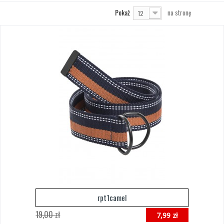
Pokaż
na stronę
12
rpt1camel
19,00 zł
7,99 zł