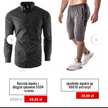
Koszula męska z
spodenki męskie yp
długim rękawem 5504
66618 antracyt
- czarna
29,99 zł
59,99 zł
49,99 zł