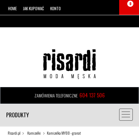
0
HOME
JAK KUPOWAĆ
KONTO
604 137 506
ZAMÓWIENIA TELEFONICZNE
PRODUKTY
Risardi.pl
Kamizelki
Kamizelka MY88 - granat