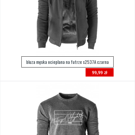
bluza męska ocieplana na futrze s2537A czarna
99,99 zł