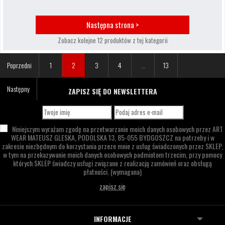
Następna strona >
Zobacz kolejne 12 produktów z tej kategorii
Poprzedni
1
2
3
4
...
13
Następny
ZAPISZ SIĘ DO NEWSLETTERA
Niniejszym wyrażam zgodę na przetwarzanie moich danych osobowych przez
ART
WEAR MATEUSZ GLESKA,
PODOLSKA 13,
85-055 BYDGOSZCZ
na potrzeby i w
zakresie niezbędnym do korzystania przeze mnie z usług świadczonych przez SKLEP,
w tym na przekazywanie moich danych osobowych podmiotom trzecim, przy pomocy
których SKLEP świadczy usługi związane z realizacją zamówień oraz obsługą
płatności.
(wymagana)
INFORMACJE