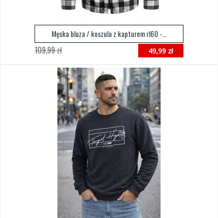
Męska bluza / koszula z kapturem rl60 -...
109,99 zł
49,99 zł