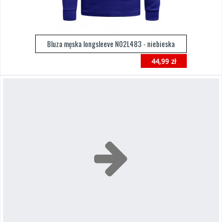
Bluza męska longsleeve N02L483 - niebieska
44,99 zł