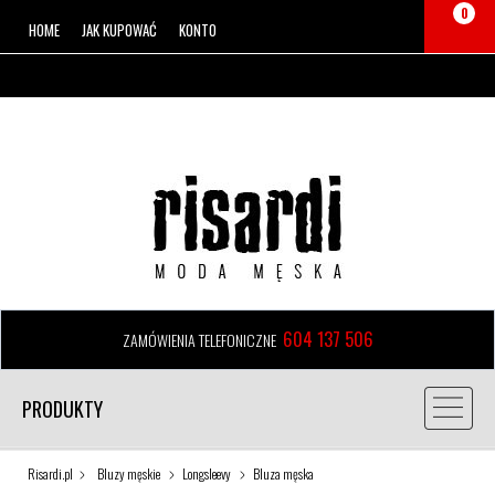
0
HOME
JAK KUPOWAĆ
KONTO
604 137 506
ZAMÓWIENIA TELEFONICZNE
PRODUKTY
Risardi.pl
Bluzy męskie
Longsleevy
Bluza męska