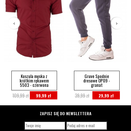
Koszula męska z
Gruve Spodnie
krótkim rękawem
dresowe OP09 -
5503 - czerwona
granat
109,99 zł
39,99 zł
99,99 zł
29,99 zł
ZAPISZ SIĘ DO NEWSLETTERA