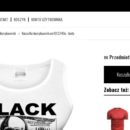
NTAKT
KOSZYK
KONTO UŻYTKOWNIKA
Bezrękawniki
Koszulka bezrękawnik am103340a - biała
Przedmiot
96
Koszulk
Zobacz też: