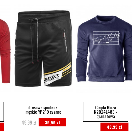
dresowe spodenki
Ciepła Bluza
męskie YP219 czarne
N2024L483 -
granatowa
49,99 zł
39,99 zł
49,99 zł