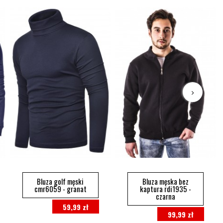
Bluza golf męski
Bluza męska bez
cmr6059 - granat
kaptura rdi1935 -
czarna
59,99 zł
99,99 zł