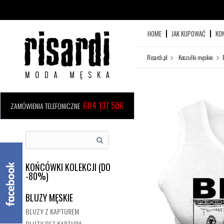
HOME
JAK KUPOWAĆ
KO
Risardi.pl
Koszulki męskie
604 137 506
ZAMÓWIENIA TELEFONICZNE
KOŃCÓWKI KOLEKCJI (DO
-80%)
BLUZY MĘSKIE
BLUZY Z KAPTUREM
BLUZY BEZ KAPTURA