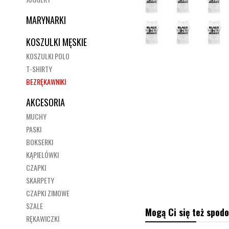
MARYNARKI
KOSZULKI MĘSKIE
KOSZULKI POLO
T-SHIRTY
BEZRĘKAWNIKI
AKCESORIA
MUCHY
PASKI
BOKSERKI
KĄPIELÓWKI
CZAPKI
SKARPETY
CZAPKI ZIMOWE
SZALE
Mogą Ci się też spodo
RĘKAWICZKI