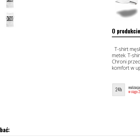
O produkcie
T-shirt męs
metek. T-shi
Chroni przed
komfort w u
bać: