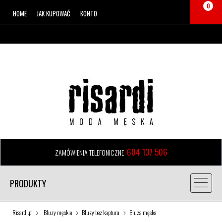
0
HOME
JAK KUPOWAĆ
KONTO
604 137 506
ZAMÓWIENIA TELEFONICZNE
PRODUKTY
Risardi.pl
Bluzy męskie
Bluzy bez kaptura
Bluza męska