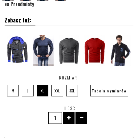
Przedmioty
98
Zobacz też:
ROZMIAR
M
L
XL
XXL
3XL
Tabela wymiarów
ILOŚĆ