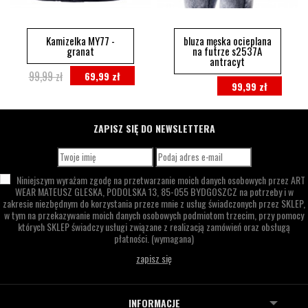
Kamizelka MY77 -
bluza męska ocieplana
granat
na futrze s2537A
antracyt
99,99 zł
69,99 zł
99,99 zł
ZAPISZ SIĘ DO NEWSLETTERA
Niniejszym wyrażam zgodę na przetwarzanie moich danych osobowych przez
ART
WEAR MATEUSZ GLESKA,
PODOLSKA 13,
85-055 BYDGOSZCZ
na potrzeby i w
zakresie niezbędnym do korzystania przeze mnie z usług świadczonych przez SKLEP,
w tym na przekazywanie moich danych osobowych podmiotom trzecim, przy pomocy
których SKLEP świadczy usługi związane z realizacją zamówień oraz obsługą
płatności.
(wymagana)
INFORMACJE