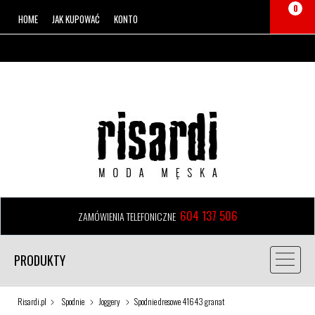
0
HOME
JAK KUPOWAĆ
KONTO
604 137 506
ZAMÓWIENIA TELEFONICZNE
PRODUKTY
Risardi.pl
Spodnie
Joggery
Spodnie dresowe 41643 granat