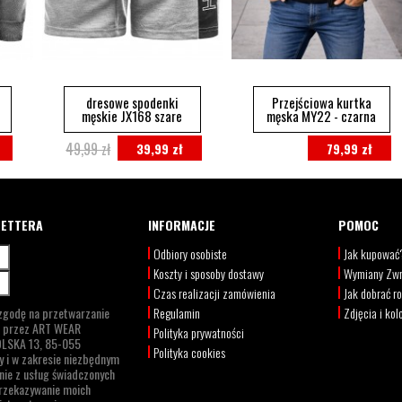
-
dresowe spodenki
Przejściowa kurtka
męskie JX168 szare
męska MY22 - czarna
49,99 zł
39,99 zł
79,99 zł
LETTERA
INFORMACJE
POMOC
Odbiory osobiste
Jak kupować
Koszty i sposoby dostawy
Wymiany Zwr
Czas realizacji zamówienia
Jak dobrać r
zgodę na przetwarzanie
Regulamin
Zdjęcia i kol
h przez
ART WEAR
Polityka prywatności
LSKA 13,
85-055
Polityka cookies
y i w zakresie niezbędnym
nie z usług świadczonych
rzekazywanie moich