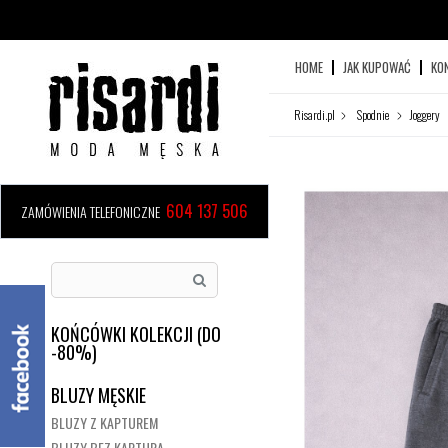
HOME
JAK KUPOWAĆ
KO
Risardi.pl
Spodnie
Joggery
604 137 506
ZAMÓWIENIA TELEFONICZNE
KOŃCÓWKI KOLEKCJI (DO
-80%)
BLUZY MĘSKIE
BLUZY Z KAPTUREM
BLUZY BEZ KAPTURA