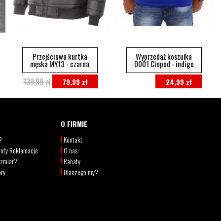
Przejściowa kurtka
Wyprzedaż koszulka
męska MY13 - czarna
0001 Cinpod - indigo
139,99 zł
79,99 zł
24,99 zł
O FIRMIE
?
Kontakt
oty Reklamacje
O nas
ozmiar?
Rabaty
ory
Dlaczego my?