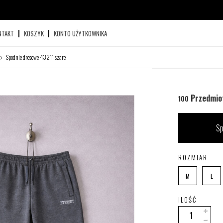
NTAKT
KOSZYK
KONTO UŻYTKOWNIKA
Spodnie dresowe 43211 szare
Przedmio
100
Sp
ROZMIAR
M
L
ILOŚĆ