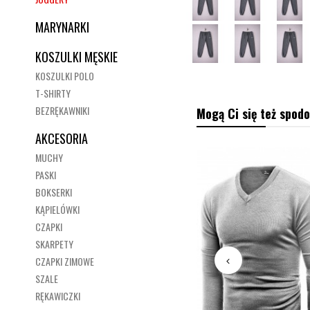
MARYNARKI
KOSZULKI MĘSKIE
KOSZULKI POLO
T-SHIRTY
BEZRĘKAWNIKI
Mogą Ci się też spodo
AKCESORIA
MUCHY
PASKI
BOKSERKI
KĄPIELÓWKI
CZAPKI
SKARPETY
CZAPKI ZIMOWE
SZALE
RĘKAWICZKI