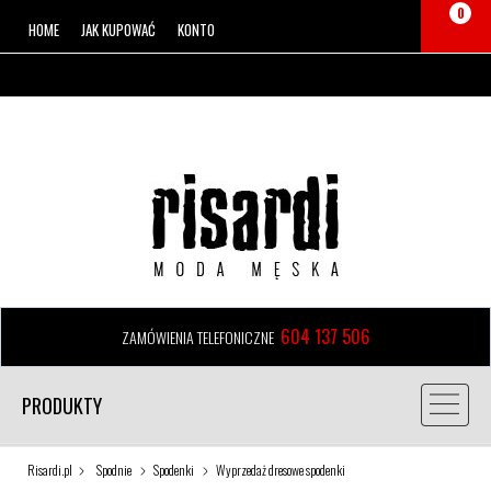
0
HOME
JAK KUPOWAĆ
KONTO
604 137 506
ZAMÓWIENIA TELEFONICZNE
PRODUKTY
Risardi.pl
Spodnie
Spodenki
Wyprzedaż dresowe spodenki