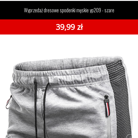
męskie yp209 - szare
Wyprzedaż dresowe spodenki męskie yp209 - szare
39,99 zł