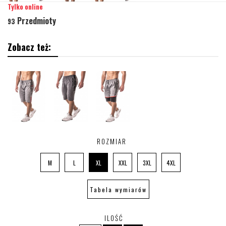
Tylko online
Przedmioty
93
Zobacz też:
ROZMIAR
M
L
XL
XXL
3XL
4XL
Tabela wymiarów
ILOŚĆ