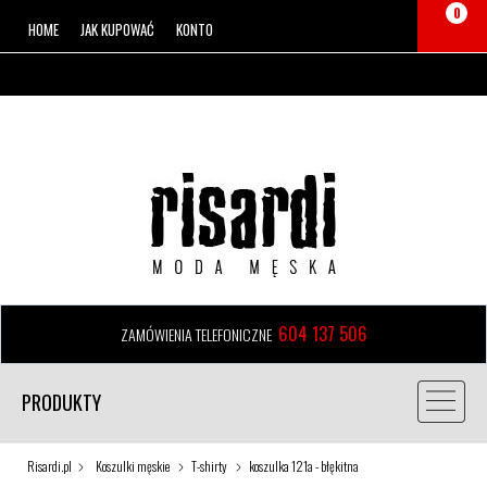
0
HOME
JAK KUPOWAĆ
KONTO
604 137 506
ZAMÓWIENIA TELEFONICZNE
PRODUKTY
Risardi.pl
Koszulki męskie
T-shirty
koszulka 121a - błękitna