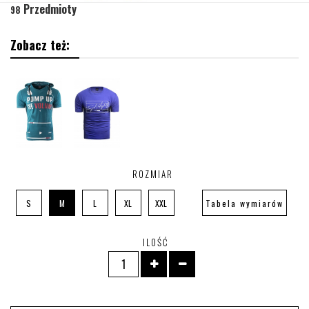
Przedmioty
98
Zobacz też:
ROZMIAR
S
M
L
XL
XXL
Tabela wymiarów
ILOŚĆ