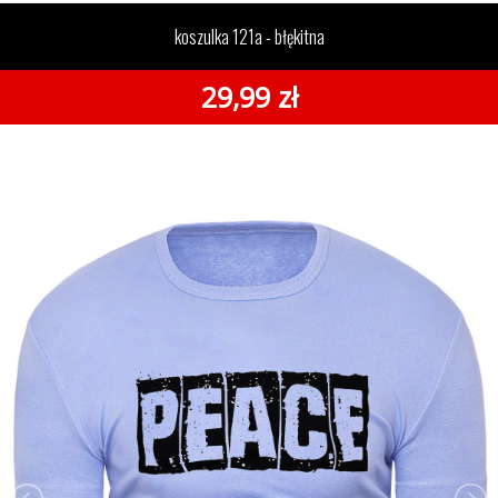
koszulka 121a - błękitna
29,99 zł