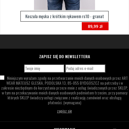
Koszula męska z krótkim rękawem rs10 - granat
89,99 zł
ZAPISZ SIĘ DO NEWSLETTERA
Niniejszym wyrażam zgodę na przetwarzanie moich danych osobowych przez
ART
WEAR MATEUSZ GLESKA,
PODOLSKA 13,
85-055 BYDGOSZCZ
na potrzeby i w
zakresie niezbędnym do korzystania przeze mnie z usług świadczonych przez SKLEP,
w tym na przekazywanie moich danych osobowych podmiotom trzecim, przy pomocy
których SKLEP świadczy usługi związane z realizacją zamówień oraz obsługą
płatności.
(wymagana)