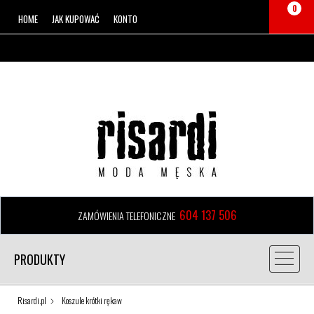
0
HOME
JAK KUPOWAĆ
KONTO
604 137 506
ZAMÓWIENIA TELEFONICZNE
PRODUKTY
Risardi.pl
Koszule krótki rękaw