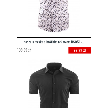
Koszula męska z krótkim rękawem RS051 -...
109,99 zł
99,99 zł