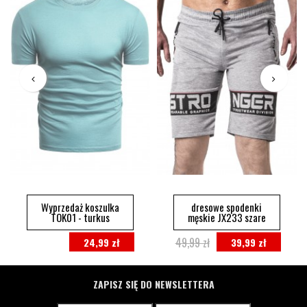
Wyprzedaż koszulka
dresowe spodenki
TOK01 - turkus
męskie JX233 szare
49,99 zł
24,99 zł
39,99 zł
ZAPISZ SIĘ DO NEWSLETTERA