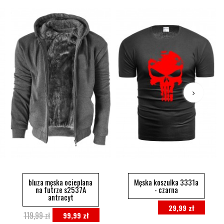
bluza męska ocieplana
Męska koszulka 3331a
na futrze s2537A
- czarna
antracyt
29,99 zł
119,99 zł
99,99 zł