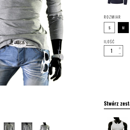
ROZMIAR
S
M
ILOŚĆ
Stwórz zest