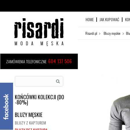
HOME
JAK KUPOWAĆ
KO
Risardi.pl
Bluzy męskie
Blu
604 137 506
ZAMÓWIENIA TELEFONICZNE
KOŃCÓWKI KOLEKCJI (DO
-80%)
BLUZY MĘSKIE
BLUZY Z KAPTUREM
BLUZY BEZ KAPTURA