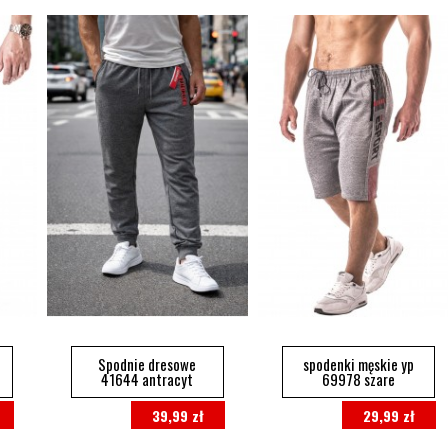
Spodnie dresowe
spodenki męskie yp
41644 antracyt
69978 szare
39,99 zł
29,99 zł