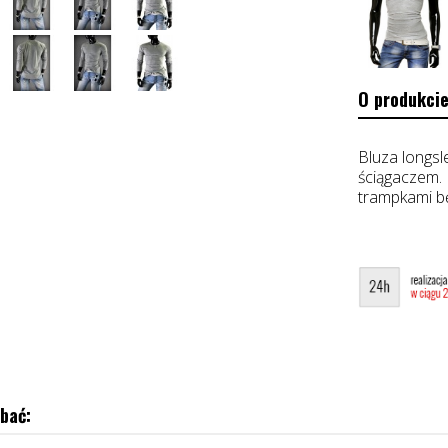
O produkcie
Bluza longsl
ściągaczem. 
trampkami bę
bać: