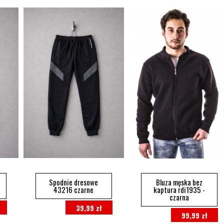
Spodnie dresowe
Bluza męska bez
43216 czarne
kaptura rdi1935 -
czarna
39,99 zł
99,99 zł