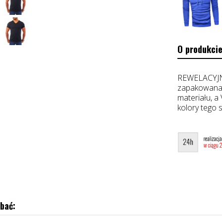
O produkcie
REWELACYJN
zapakowana 
materiału, a
kolory tego
bać: