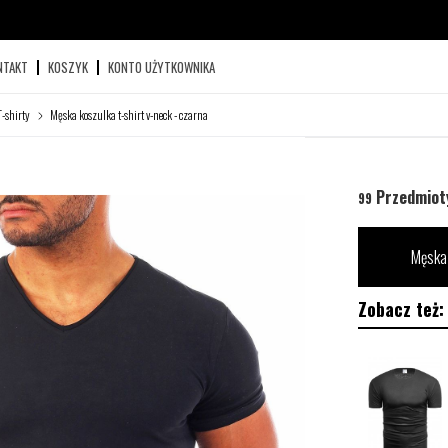
NTAKT
KOSZYK
KONTO UŻYTKOWNIKA
T-shirty
Męska koszulka t-shirt v-neck - czarna
Przedmiot
99
Męska 
Zobacz też: