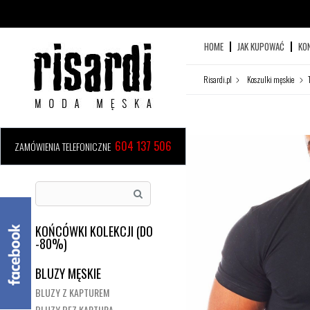
HOME
JAK KUPOWAĆ
KO
Risardi.pl
Koszulki męskie
604 137 506
ZAMÓWIENIA TELEFONICZNE
KOŃCÓWKI KOLEKCJI (DO
-80%)
BLUZY MĘSKIE
BLUZY Z KAPTUREM
BLUZY BEZ KAPTURA