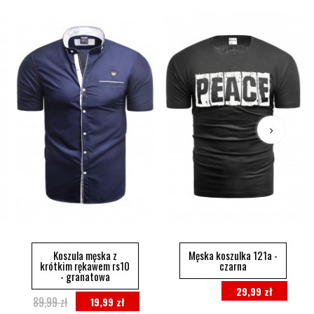
Koszula męska z
Męska koszulka 121a -
krótkim rękawem rs10
czarna
- granatowa
29,99 zł
89,99 zł
19,99 zł