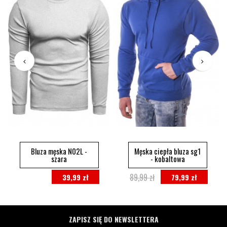
Bluza męska N02L -
Męska ciepła bluza sg1
szara
- kobaltowa
89,99 zł
39,99 zł
79,99 zł
ZAPISZ SIĘ DO NEWSLETTERA