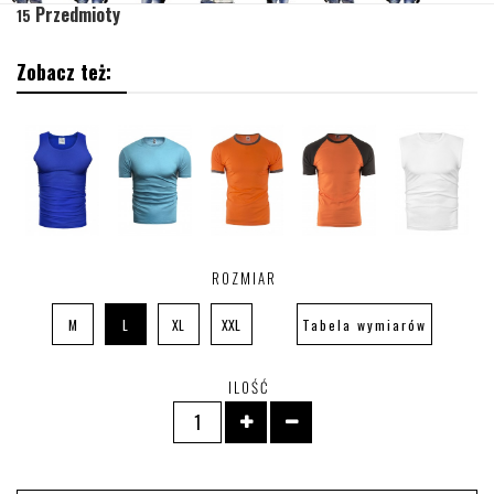
Przedmioty
15
Zobacz też:
ROZMIAR
M
L
XL
XXL
Tabela wymiarów
ILOŚĆ