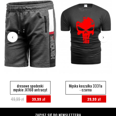
dresowe spodenki
Męska koszulka 3331a
męskie JX168 antracyt
- czarna
49,99 zł
39,99 zł
29,99 zł
ZAPISZ SIĘ DO NEWSLETTERA