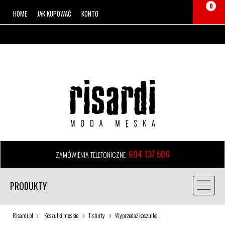
0
HOME
JAK KUPOWAĆ
KONTO
604 137 506
ZAMÓWIENIA TELEFONICZNE
PRODUKTY
Risardi.pl
Koszulki męskie
T-shirty
Wyprzedaż koszulka