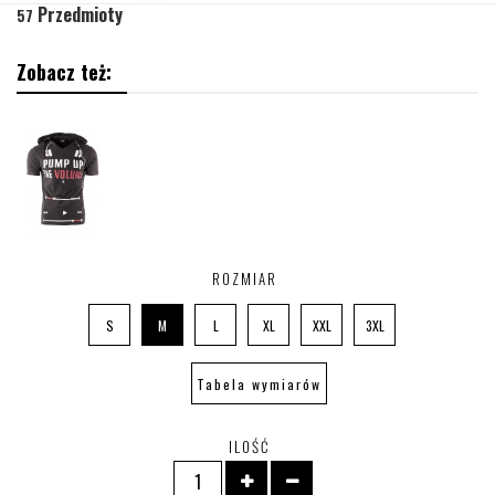
Przedmioty
57
Zobacz też:
ROZMIAR
S
M
L
XL
XXL
3XL
Tabela wymiarów
ILOŚĆ