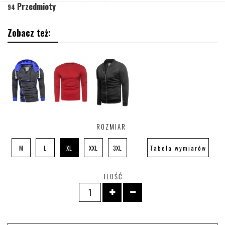
Przedmioty
94
Zobacz też:
ROZMIAR
M
L
XL
XXL
3XL
Tabela wymiarów
ILOŚĆ