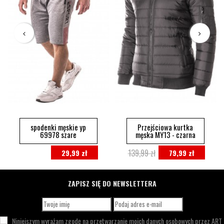
spodenki męskie yp
Przejściowa kurtka
69978 szare
męska MY13 - czarna
139,99 zł
29,99 zł
79,99 zł
ZAPISZ SIĘ DO NEWSLETTERA
Niniejszym wyrażam zgodę na przetwarzanie moich danych osobowych przez
ART