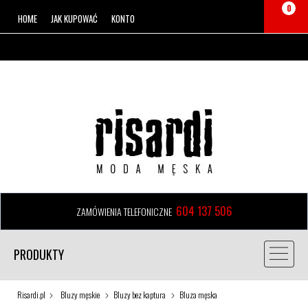
0
HOME
JAK KUPOWAĆ
KONTO
604 137 506
ZAMÓWIENIA TELEFONICZNE
PRODUKTY
Risardi.pl
Bluzy męskie
Bluzy bez kaptura
Bluza męska