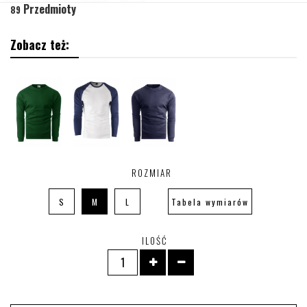
Przedmioty
89
Zobacz też:
ROZMIAR
S
M
L
Tabela wymiarów
ILOŚĆ