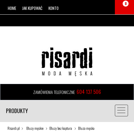
0
HOME
JAK KUPOWAĆ
KONTO
604 137 506
ZAMÓWIENIA TELEFONICZNE
PRODUKTY
Risardi.pl
Bluzy męskie
Bluzy bez kaptura
Bluza męska