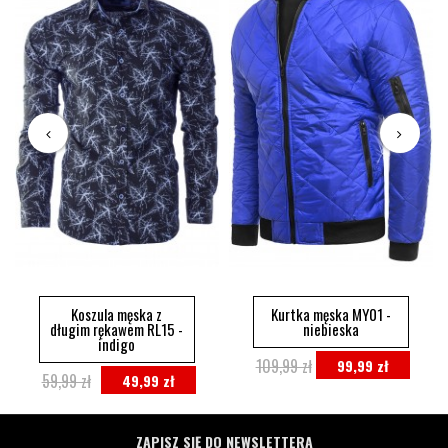
Koszula męska z
Kurtka męska MY01 -
długim rękawem RL15 -
niebieska
indigo
109,99 zł
99,99 zł
59,99 zł
49,99 zł
ZAPISZ SIĘ DO NEWSLETTERA