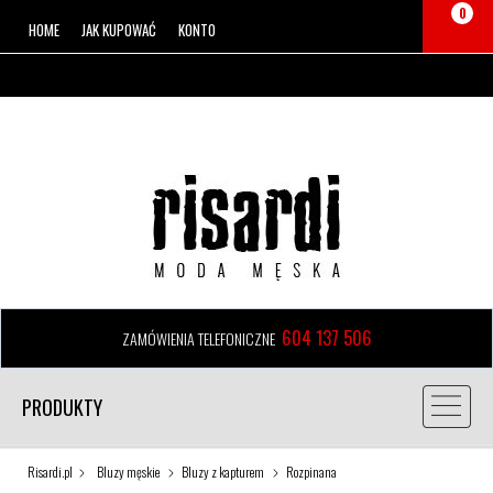
0
HOME
JAK KUPOWAĆ
KONTO
604 137 506
ZAMÓWIENIA TELEFONICZNE
PRODUKTY
Risardi.pl
Bluzy męskie
Bluzy z kapturem
Rozpinana