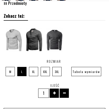
Przedmioty
99
Zobacz też:
ROZMIAR
M
L
XL
XXL
3XL
Tabela wymiarów
ILOŚĆ