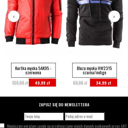
Kurtka męska 5AK95 -
Bluza męska HW2315
czerwona
czarna/indigo
109,99 zł
69,99 zł
49,99 zł
34,99 zł
ZAPISZ SIĘ DO NEWSLETTERA
Niniejszym wyrażam zgodę na przetwarzanie moich danych osobowych przez
ART