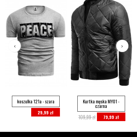
koszulka 121a - szara
Kurtka męska MY01 -
czarna
29,99 zł
109,99 zł
79,99 zł