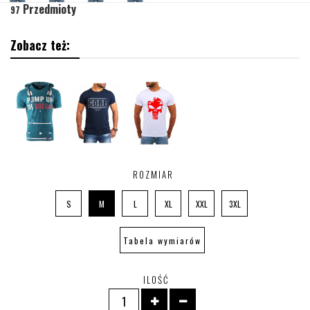
Przedmioty
97
Zobacz też:
ROZMIAR
S
M
L
XL
XXL
3XL
Tabela wymiarów
ILOŚĆ