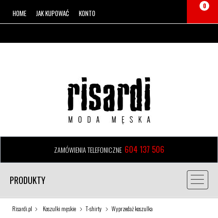
0
HOME
JAK KUPOWAĆ
KONTO
604 137 506
ZAMÓWIENIA TELEFONICZNE
PRODUKTY
Risardi.pl
Koszulki męskie
T-shirty
Wyprzedaż koszulka