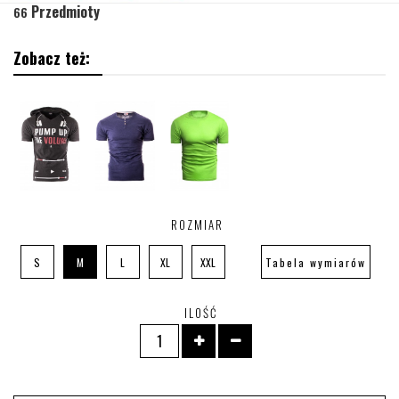
Przedmioty
66
Zobacz też:
ROZMIAR
S
M
L
XL
XXL
Tabela wymiarów
ILOŚĆ