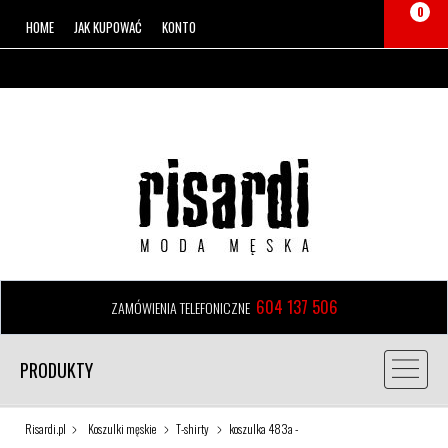
0
HOME
JAK KUPOWAĆ
KONTO
604 137 506
ZAMÓWIENIA TELEFONICZNE
PRODUKTY
Risardi.pl
Koszulki męskie
T-shirty
koszulka 483a -