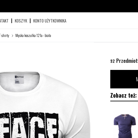
NTAKT
KOSZYK
KONTO UŻYTKOWNIKA
T-shirty
Męska koszulka 121a - biała
Przedmiot
92
M
Zobacz też: