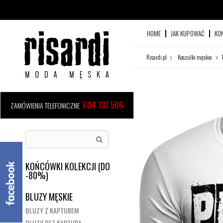
HOME
JAK KUPOWAĆ
KO
Risardi.pl
Koszulki męskie
604 137 506
ZAMÓWIENIA TELEFONICZNE
KOŃCÓWKI KOLEKCJI (DO
-80%)
BLUZY MĘSKIE
BLUZY Z KAPTUREM
BLUZY BEZ KAPTURA