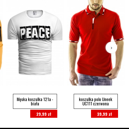
Męska koszulka 121a -
koszulka polo Uneek
biała
UC111 czerwona
29,99 zł
39,99 zł