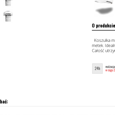
O produkcie
Koszulka mę
metek. Ideal
Całość utrz
bać: