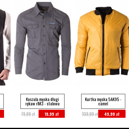
Koszula męska długi
Kurtka męska 5AK95 -
rękaw rlM3 - stalowa
camel
79,99 zł
109,99 zł
19,99 zł
49,99 zł