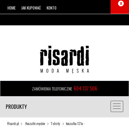
0
HOME
JAK KUPOWAĆ
KONTO
604 137 506
ZAMÓWIENIA TELEFONICZNE
PRODUKTY
Risardi.pl
Koszulki męskie
T-shirty
koszulka 121a -