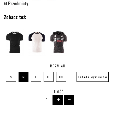
Przedmioty
91
Zobacz też:
ROZMIAR
S
M
L
XL
XXL
Tabela wymiarów
ILOŚĆ