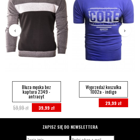
Bluza męska bez
Wyprzedaż koszulka
kaptura 2349 -
1002a - indigo
antracyt
29,99 zł
59,99 zł
39,99 zł
ZAPISZ SIĘ DO NEWSLETTERA