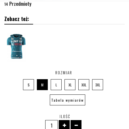
Przedmioty
14
Zobacz też:
ROZMIAR
S
M
L
XL
XXL
3XL
Tabela wymiarów
ILOŚĆ