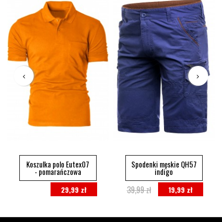
Koszulka polo Eutex07
Spodenki męskie QH57
- pomarańczowa
indigo
39,99 zł
29,99 zł
19,99 zł