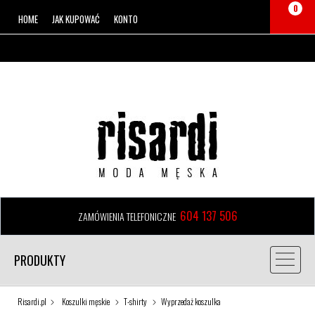
0
HOME
JAK KUPOWAĆ
KONTO
604 137 506
ZAMÓWIENIA TELEFONICZNE
PRODUKTY
Risardi.pl
Koszulki męskie
T-shirty
Wyprzedaż koszulka