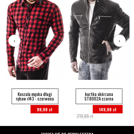
Koszula męska długi
kurtka skórzana
rękaw rl43 - czerwona
ST8002A czarna
99,99 zł
149,99 zł
219,99 zł