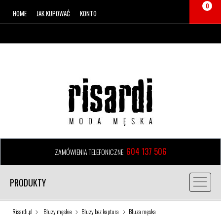
0
HOME
JAK KUPOWAĆ
KONTO
604 137 506
ZAMÓWIENIA TELEFONICZNE
PRODUKTY
Risardi.pl
Bluzy męskie
Bluzy bez kaptura
Bluza męska