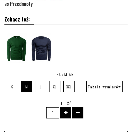
Przedmioty
89
Zobacz też:
ROZMIAR
S
M
L
XL
XXL
Tabela wymiarów
ILOŚĆ