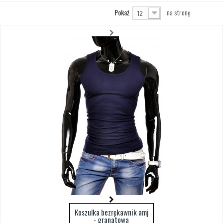
Pokaż
na stronę
12
Koszulka bezrękawnik amj
- granatowa