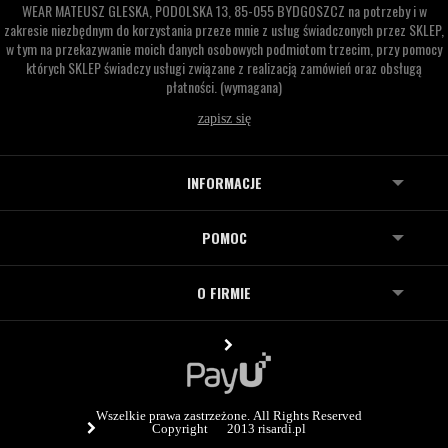
WEAR MATEUSZ GLESKA,
PODOLSKA 13,
85-055 BYDGOSZCZ
na potrzeby i w
zakresie niezbędnym do korzystania przeze mnie z usług świadczonych przez SKLEP,
w tym na przekazywanie moich danych osobowych podmiotom trzecim, przy pomocy
których SKLEP świadczy usługi związane z realizacją zamówień oraz obsługą
płatności.
(wymagana)
INFORMACJE
POMOC
O FIRMIE
Wszelkie prawa zastrzeżone. All Rights Reserved
Copyright © 2013 risardi.pl