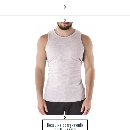
Koszulka bezrękawnik
am10 - szara