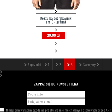
Koszulka bezrękawnik
am10 - granat
29,99 zł
Poprzedni
1
2
3
Następny
ZAPISZ SIĘ DO NEWSLETTERA
Niniejszym wyrażam zgodę na przetwarzanie moich danych osobowych przez
ART