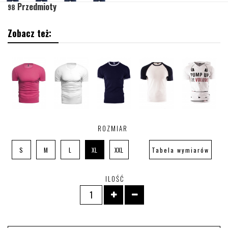
Przedmioty
98
Zobacz też:
ROZMIAR
S
M
L
XL
XXL
Tabela wymiarów
ILOŚĆ