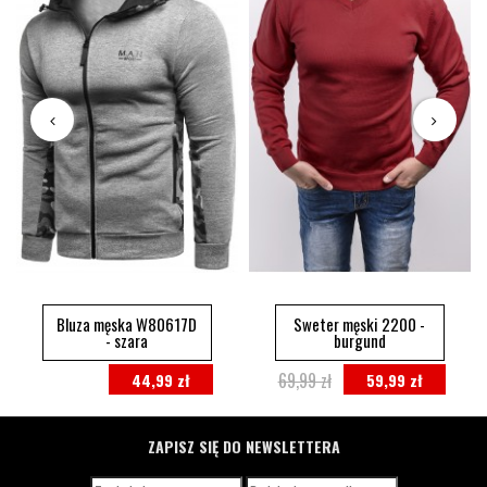
Bluza męska W80617D
Sweter męski 2200 -
- szara
burgund
69,99 zł
44,99 zł
59,99 zł
ZAPISZ SIĘ DO NEWSLETTERA