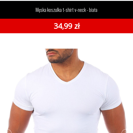
v-neck - biała
Męska koszulka t-shirt v-neck - biała
34,99 zł