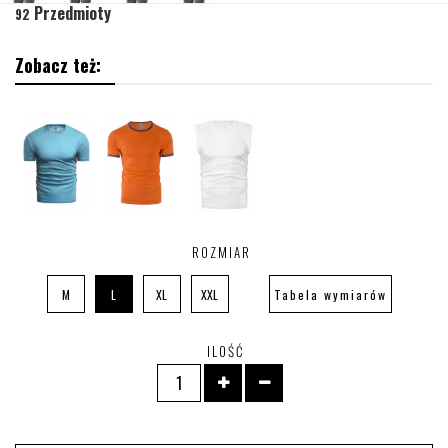
Przedmioty
92
Zobacz też:
ROZMIAR
M
L
XL
XXL
Tabela wymiarów
ILOŚĆ