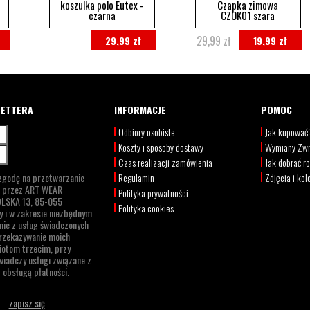
koszulka polo Eutex -
Czapka zimowa
czarna
CZOK01 szara
29,99 zł
29,99 zł
19,99 zł
LETTERA
INFORMACJE
POMOC
Odbiory osobiste
Jak kupować
Koszty i sposoby dostawy
Wymiany Zwr
Czas realizacji zamówienia
Jak dobrać r
zgodę na przetwarzanie
Regulamin
Zdjęcia i kol
h przez
ART WEAR
Polityka prywatności
LSKA 13,
85-055
Polityka cookies
y i w zakresie niezbędnym
nie z usług świadczonych
rzekazywanie moich
otom trzecim, przy
iadczy usługi związane z
 obsługą płatności.