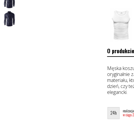
O produkcie
Męska koszu
oryginalnie
materiału, k
dzień, czy te
elegancki.