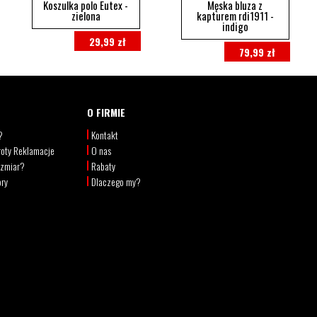
Koszulka polo Eutex -
Męska bluza z
zielona
kapturem rdi1911 -
indigo
29,99 zł
79,99 zł
O FIRMIE
?
Kontakt
oty Reklamacje
O nas
ozmiar?
Rabaty
ory
Dlaczego my?