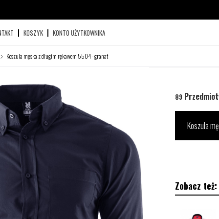
NTAKT
KOSZYK
KONTO UŻYTKOWNIKA
Koszula męska z długim rękawem 5504 - granat
Przedmiot
89
Koszula mę
Zobacz też: