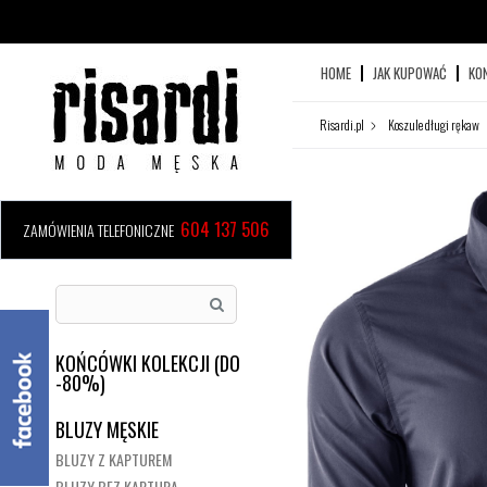
HOME
JAK KUPOWAĆ
KO
Risardi.pl
Koszule długi rękaw
604 137 506
ZAMÓWIENIA TELEFONICZNE
KOŃCÓWKI KOLEKCJI (DO
-80%)
BLUZY MĘSKIE
BLUZY Z KAPTUREM
BLUZY BEZ KAPTURA