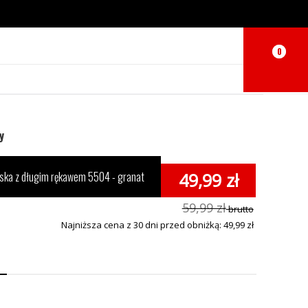
0
0
y
ska z długim rękawem 5504 - granat
49,99 zł
59,99 zł
brutto
Najniższa cena z 30 dni przed obniżką: 49,99 zł