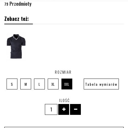
Przedmioty
79
Zobacz też:
ROZMIAR
S
M
L
XL
XXL
Tabela wymiarów
ILOŚĆ