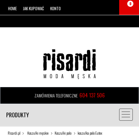
0
HOME
JAK KUPOWAĆ
KONTO
604 137 506
ZAMÓWIENIA TELEFONICZNE
PRODUKTY
Risardi.pl
Koszulki męskie
Koszulki polo
koszulka polo Eutex