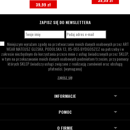
39,99 zł
39,99 zł
ZAPISZ SIĘ DO NEWSLETTERA
Niniejszym wyrażam zgodę na przetwarzanie moich danych osobowych przez
ART
WEAR MATEUSZ GLESKA,
PODOLSKA 13,
85-055 BYDGOSZCZ
na potrzeby i w
zakresie niezbędnym do korzystania przeze mnie z usług świadczonych przez SKLEP,
w tym na przekazywanie moich danych osobowych podmiotom trzecim, przy pomocy
których SKLEP świadczy usługi związane z realizacją zamówień oraz obsługą
płatności.
(wymagana)
INFORMACJE
POMOC
O FIRMIE