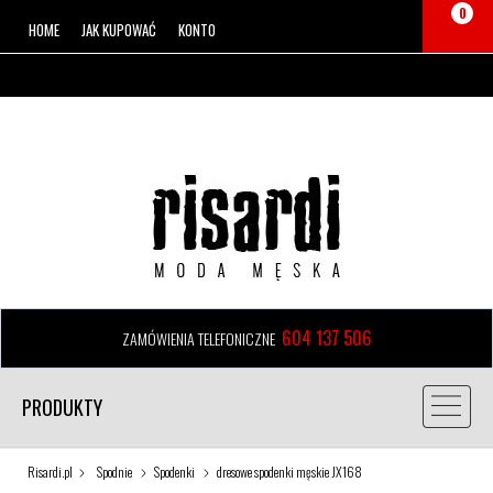
0
HOME
JAK KUPOWAĆ
KONTO
604 137 506
ZAMÓWIENIA TELEFONICZNE
PRODUKTY
Risardi.pl
Spodnie
Spodenki
dresowe spodenki męskie JX168