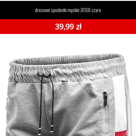
szare
dresowe spodenki męskie JX168 szare
39,99 zł