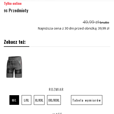
Tylko online
Przedmioty
96
49,99 zł
brutto
Najniższa cena z 30 dni przed obniżką: 39,99 zł
Zobacz też:
ROZMIAR
M/L
L/XL
XL/XXL
XXL/XXXL
Tabela wymiarów