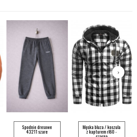
Spodnie dresowe
Męska bluza / koszula
43211 szare
z kapturem rl60 -
czarna