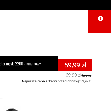
0
0
ter męski 2200 - kanarkowy
59,99 zł
69,99 zł
brutto
Najniższa cena z 30 dni przed obniżką: 59,99 zł