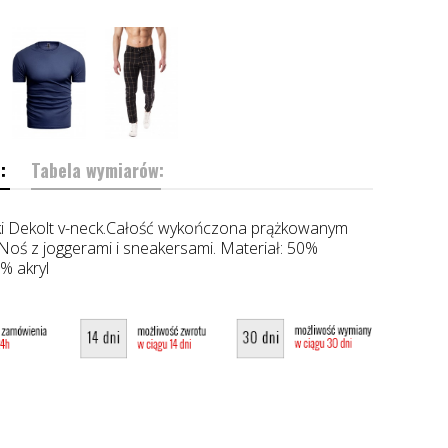
:
Tabela wymiarów:
i Dekolt v-neck.Całość wykończona prążkowanym
Noś z joggerami i sneakersami. Materiał: 50%
0% akryl