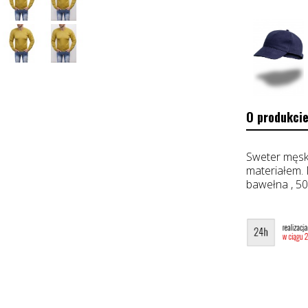
O produkcie
Sweter męsk
materiałem. 
bawełna , 5