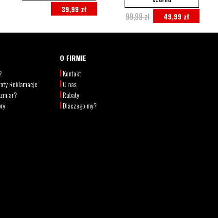
39,99 zł
99,99 zł
49,99 zł
O FIRMIE
?
Kontakt
oty Reklamacje
O nas
ozmiar?
Rabaty
ory
Dlaczego my?