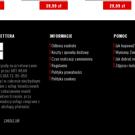
39,99 zł
29,99 zł
LETTERA
INFORMACJE
POMOC
Odbiory osobiste
Jak kupować
Koszty i sposoby dostawy
Wymiany Zwr
Czas realizacji zamówienia
Jak dobrać r
zgodę na przetwarzanie
Regulamin
Zdjęcia i kol
h przez
ART WEAR
Polityka prywatności
LSKA 13,
85-055
Polityka cookies
y i w zakresie niezbędnym
nie z usług świadczonych
rzekazywanie moich
otom trzecim, przy
iadczy usługi związane z
 obsługą płatności.