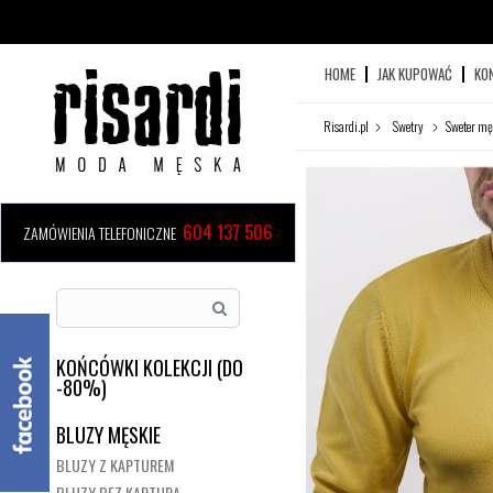
HOME
JAK KUPOWAĆ
KO
Risardi.pl
Swetry
Sweter mę
604 137 506
ZAMÓWIENIA TELEFONICZNE
KOŃCÓWKI KOLEKCJI (DO
-80%)
BLUZY MĘSKIE
BLUZY Z KAPTUREM
BLUZY BEZ KAPTURA