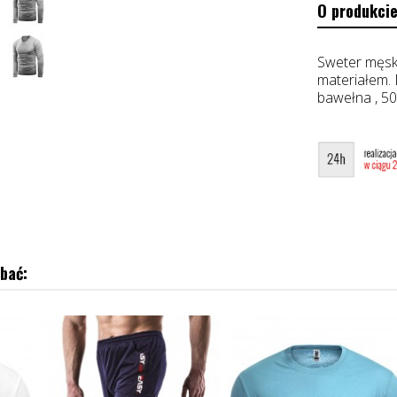
O produkcie
Sweter męsk
materiałem. 
bawełna , 5
bać: