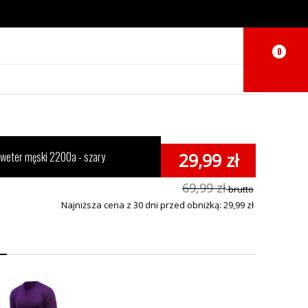
0
0
weter męski 2200a - szary
29,99 zł
69,99 zł
brutto
Najniższa cena z 30 dni przed obniżką: 29,99 zł