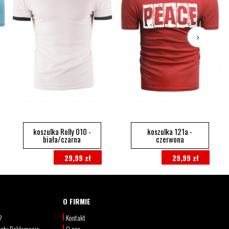
koszulka Rolly 010 -
koszulka 121a -
biała/czarna
czerwona
29,99 zł
29,99 zł
O FIRMIE
?
Kontakt
oty Reklamacje
O nas