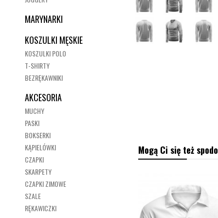
MARYNARKI
KOSZULKI MĘSKIE
KOSZULKI POLO
T-SHIRTY
BEZRĘKAWNIKI
AKCESORIA
MUCHY
PASKI
BOKSERKI
KĄPIELÓWKI
Mogą Ci się też spodo
CZAPKI
SKARPETY
CZAPKI ZIMOWE
SZALE
RĘKAWICZKI