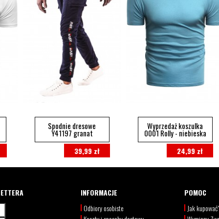
Spodnie dresowe
Wyprzedaż koszulka
Y41197 granat
0001 Rolly - niebieska
39,99 zł
24,99 zł
LETTERA
INFORMACJE
POMOC
Odbiory osobiste
Jak kupować
Koszty i sposoby dostawy
Wymiany Zwr