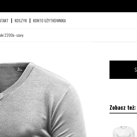
NTAKT
KOSZYK
KONTO UŻYTKOWNIKA
ski 2200a - szary
S
Zobacz też: