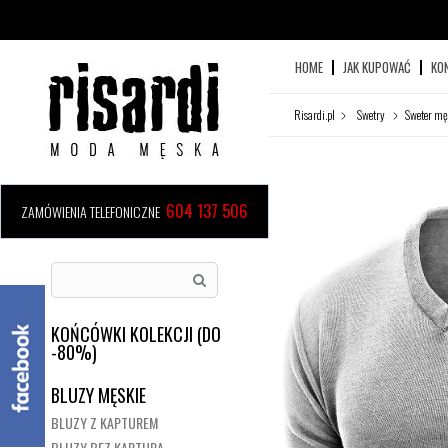
HOME
JAK KUPOWAĆ
KO
Risardi.pl
Swetry
Sweter mę
604 137 506
ZAMÓWIENIA TELEFONICZNE
KOŃCÓWKI KOLEKCJI (DO
-80%)
BLUZY MĘSKIE
BLUZY Z KAPTUREM
BLUZY BEZ KAPTURA