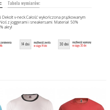
:
Tabela wymiarów:
i Dekolt v-neck.Całość wykończona prążkowanym
Noś z joggerami i sneakersami. Materiał: 50%
0% akryl