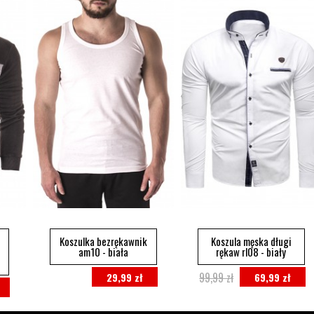
Koszulka bezrękawnik
Koszula męska długi
am10 - biała
rękaw rl08 - biały
99,99 zł
29,99 zł
69,99 zł