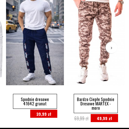
Spodnie dresowe
Bardzo Ciepłe Spodnie
41642 granat
Dresowe MARTEX -
moro
39,99 zł
69,99 zł
49,99 zł