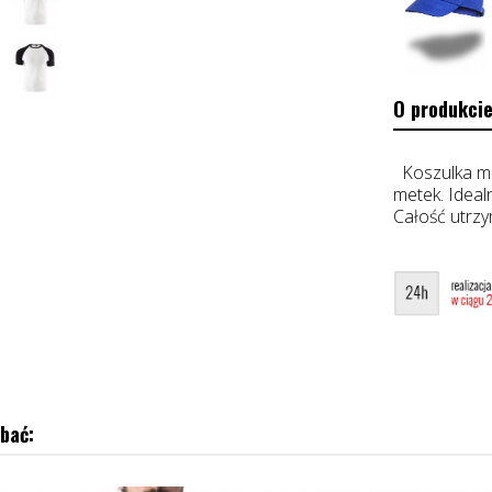
O produkcie
Koszulka mę
metek. Ideal
Całość utrz
bać: