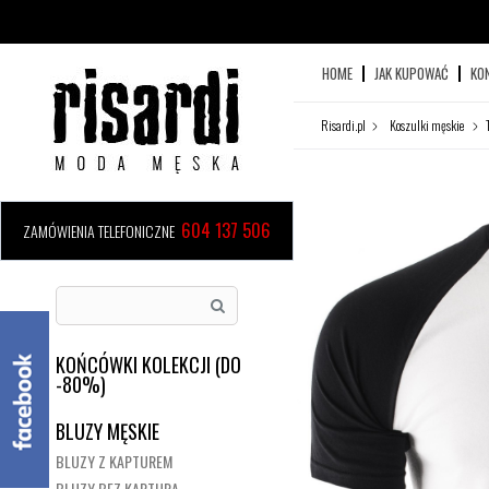
HOME
JAK KUPOWAĆ
KO
Risardi.pl
Koszulki męskie
604 137 506
ZAMÓWIENIA TELEFONICZNE
KOŃCÓWKI KOLEKCJI (DO
-80%)
BLUZY MĘSKIE
BLUZY Z KAPTUREM
BLUZY BEZ KAPTURA