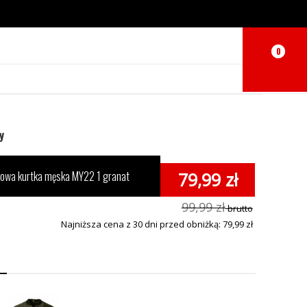
0
0
y
iowa kurtka męska MY22 1 granat
79,99 zł
99,99 zł
brutto
Najniższa cena z 30 dni przed obniżką: 79,99 zł