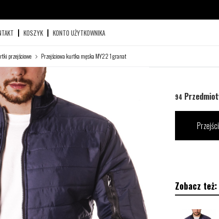
NTAKT
KOSZYK
KONTO UŻYTKOWNIKA
rtki przejściowe
Przejściowa kurtka męska MY22 1 granat
Przedmiot
94
Przejśc
Zobacz też: