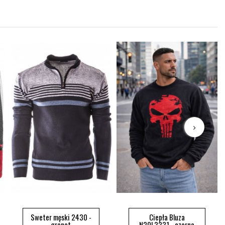
Sweter męski 2430 -
Ciepła Bluza
granat
N20L3331 - czarna