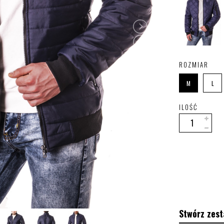
ROZMIAR
M
L
ILOŚĆ
Stwórz zest