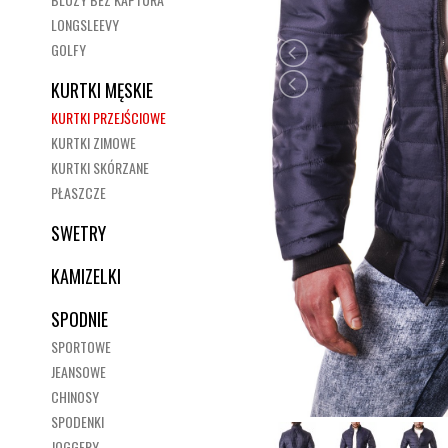
LONGSLEEVY
GOLFY
KURTKI MĘSKIE
KURTKI PRZEJŚCIOWE
KURTKI ZIMOWE
KURTKI SKÓRZANE
PŁASZCZE
SWETRY
KAMIZELKI
SPODNIE
SPORTOWE
JEANSOWE
CHINOSY
SPODENKI
JOGGERY