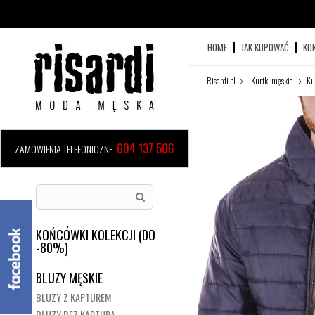
HOME
JAK KUPOWAĆ
KO
Risardi.pl
Kurtki męskie
Ku
604 137 506
ZAMÓWIENIA TELEFONICZNE
KOŃCÓWKI KOLEKCJI (DO
-80%)
BLUZY MĘSKIE
BLUZY Z KAPTUREM
BLUZY BEZ KAPTURA