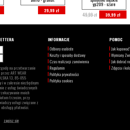
yp209 - szare
29,99 zł
49,99 zł
39,99 zł
LETTERA
INFORMACJE
POMOC
Odbiory osobiste
Jak kupować
Koszty i sposoby dostawy
Wymiany Zwr
Czas realizacji zamówienia
Jak dobrać r
zgodę na przetwarzanie
Regulamin
Zdjęcia i kol
h przez
ART WEAR
Polityka prywatności
LSKA 13,
85-055
Polityka cookies
y i w zakresie niezbędnym
nie z usług świadczonych
rzekazywanie moich
otom trzecim, przy
iadczy usługi związane z
 obsługą płatności.