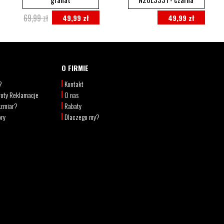
69,99 zł
49,99 zł
49,99 zł
O FIRMIE
?
Kontakt
oty Reklamacje
O nas
ozmiar?
Rabaty
ory
Dlaczego my?