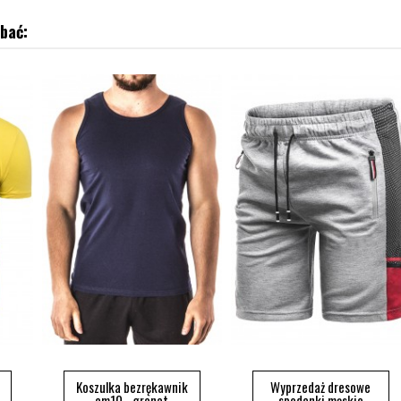
bać:
Koszulka bezrękawnik
Wyprzedaż dresowe
am10 - granat
spodenki męskie